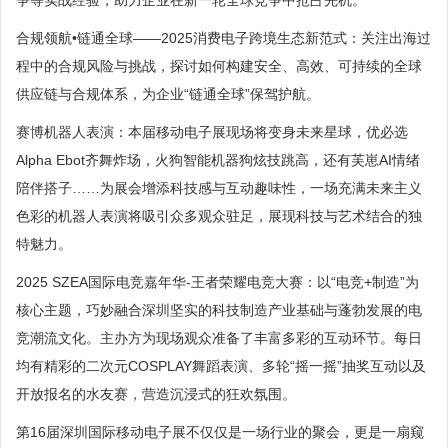
合规领航•链通全球——2025消费电子跨境生态新范式：关注出海过
程中的合规风险与挑战，探讨如何构建安全、高效、可持续的全球
供应链与合规体系，为企业“链通全球”保驾护航。
赛博机器人表演：本届移动电子展现场将变身未来星球，优必选
Alpha Ebot齐舞炸场，火狗智能机器狗炫技跳高，还有芙崽AI情绪
陪伴搭子……为展会增添科技感与互动趣味性，一场充满未来主义
色彩的机器人表演将吸引众多观众驻足，展现科技与艺术结合的独
特魅力。
2025 SZEA国际电竞嘉年华-王者荣耀电竞大赛：以“电竞+制造”为
核心主题，巧妙融合深圳坚实的科技制造产业基础与蓬勃发展的电
竞潮流文化。主办方为现场观众准备了丰富多彩的互动环节。每日
均有精彩的二次元COSPLAY舞蹈表演、多轮“摇一摇”抽奖互动以及
开放报名的水友赛，营造沉浸式的狂欢氛围。
第16届深圳国际移动电子展不仅仅是一场行业的聚会，更是一扇窥