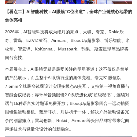
【看点二】AI智能科技：AI眼镜“C位出道”，全球产业链核心地带的
集体亮相
2026年，AI智能科技将成为绝对的亮点，大疆、夸克、Rokid乐
奇、雷鸟、EZVIZ萤石、Airmars、BleeqUp超影擎、博乐智能、名
校堂、智云译、KoKonna 、Musspark、韵果、斯麦星球等品牌将
同台竞技。
本届展会上，AI眼镜无疑是最受关注的明星赛道！这不仅仅是简单
的产品展示，而是整个AI眼镜行业的集体亮相。夸克S1眼镜以
7.5mm全球最窄镜腿设计实现多模态AI交互，支持第一视角直播与
智能会议纪要；界环AI音频眼镜2.0系统进化成“超级秘书”，连续对
话与15种语言实时翻译免费开放；BleeqUp超影擎四合一运动拍摄
眼镜集运动相机、蓝牙耳机、对讲机于一体，解决户外运动设备冗
余的刚需痛点；雷鸟创新、Rokid、Airmars等头部品牌将带来定向
声场技术与轻量化设计的创新融合。