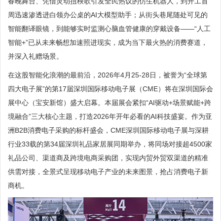
春晚舞台、凭借灵动扭秧歌引发全民热议的仿生机器人，到开工首
周迅速渗透进白领办公桌的AI大模型助手；从街头巷尾随处可见的
智能翻译眼镜，到能够实时监测心脑血管健康的穿戴设备——“人工
智能+”已从未来畅想加速照进现实，成为当下最火热的消费赛道，
并深入礼赠场景。
在这股智能化浪潮的最前沿，2026年4月25-28日，被誉为“全球第
四大电子展”的第17届深圳国际移动电子展（CME）将在深圳国际会
展中心（宝安新馆）盛大启幕。本届展会紧扣“AI驱动+场景赋能+跨
境融合”三大核心主题，打造2026年开年必看的AI科技盛宴。作为亚
洲B2B消费电子采购的标杆盛会，CME深圳国际移动电子展与深耕
行业33载的第34届深圳礼品家居展同期举办，将同场对接超4500家
礼品公司、渠道商及跨境电商采购团，实现内贸外贸双渠道的精准
供需对接，全景式呈现移动电子产业的未来图景，抢占消费电子新
商机。