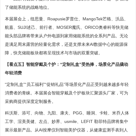
了储能系统的战略地位。
本届展会上，纽思曼、Roapusie罗普仕、MangoTek芒格、沃品、
航嘉、SUJI述己、前行者、MOSER魔氏、ORICO奥睿科等快充储
能头部品牌将带来从户外电源到家用储能系统的全系列产品。无论
是满足周末露营的轻量化需求，还是支撑未来AI数据中心的能源保
障，快充储能板块都将呈现技术与市场的双重突破。
【看点五】智能穿戴及个护：“定制礼盒”受热捧，场景化产品撬动
年轻消费
“定制礼盒”“员工福利”“促销礼品”等场景化产品正受到越来越多年轻
消费者的青睐。本届展会智能穿戴及个护板块汇聚源头厂家，可为
采购商提供深度定制服务。
科沃斯、添可、向物、九阳、康夫、PGG、睡洞、卡蛙、米乔人体
工学、渲美美健、左点、妙界、usmile、LEFIT 勒菲特品牌将集中
展示最新产品。从AI按摩仪到智能美护仪器，从健康监测手表到人