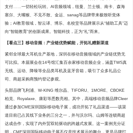
支付……一切轻松玩转。AI音频领域，纽曼、兰士顿、南卡、森海
塞尔、大嘴猴、不见不散、金运、sanag等品牌带来极致听觉体
验；AI教育领域，智云译、博乐、名校堂等品牌展示从“辅助工具”迈
向“智能教育”的创新成果。智能科技，正为“礼”而来。
【看点三】移动音频：产业链优势赋能，开拓礼赠新渠道
紧邻全球最大耳机生产基地，深圳在移动音频领域的产业链优势无
可比拟。本届展会在14号馆汇集百余家移动音频企业，涵盖TWS真
无线、运动、降噪等全品类耳机及蓝牙音箱，吸引了众多礼品公
司、商超采购商预约登记参观。
头部品牌飞利浦、W-KING 维尔晶、TIFORU、1MORE、CBOKE
柏克、Royalaxe、康彩等悉数亮相。其中，高端移动音频品牌Cleer
通过参加CME深圳国际移动电子展，成功开拓了礼品渠道——该渠
道目前已占其线下业务的三分之一，并与沃尔玛、山姆等连锁商超
达成合作，实现了内外贸双轮驱动的跨越式发展。这一案例充分证
明，CME深圳国际移动电子展不仅是技术展示的舞台，更是品牌打