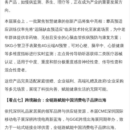
务产品，如慢病监测、养生、理疗等，正在成为产业的重要发展方
向。
本届展会上，一批聚焦智慧健康的创新产品将集中亮相：攀高预适
应训练仪率先将“远隔缺血预适应”临床技术转化至家庭场景，为中老
年群体提供非药物、无创且安全的心脑血管疾病预防与康复方案；
SKG小警卫手表聚焦4G云端AI预警，可对心梗、脑卒中、心脏健康
等多维度指标进行实时监测；左点骨传导助听器获得二类医疗器械
认证，适用于中度、重度和部分极重度感音神经性聋、传导性聋和
混合性聋者。
这些产品完美适配家庭馈赠、企业福利、高端礼赠及政府/企业采购
等多元场景，展现了科技向善、赋能健康生活的无限可能。
【看点七】跨境融合：全链路赋能中国消费电子品牌出海
依托深圳礼品家居展的领军品牌与供应链资源，本届CME深圳国际
移动电子展深耕跨境电商新蓝海，与GGE跨境出海展同期举办，致
力于一站式链接全球供需，全链路赋能中国消费电子品牌出海。